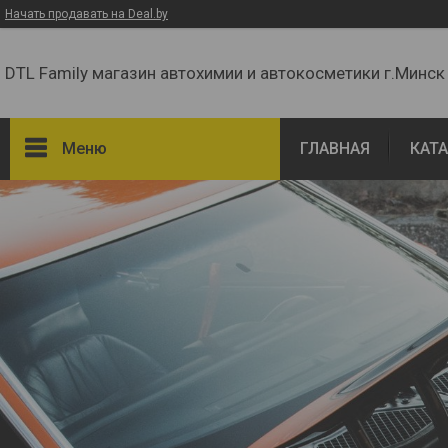
Начать продавать на Deal.by
DTL Family магазин автохимии и автокосметики г.Минск
Меню
ГЛАВНАЯ
КАТ
Фильтры
Цена