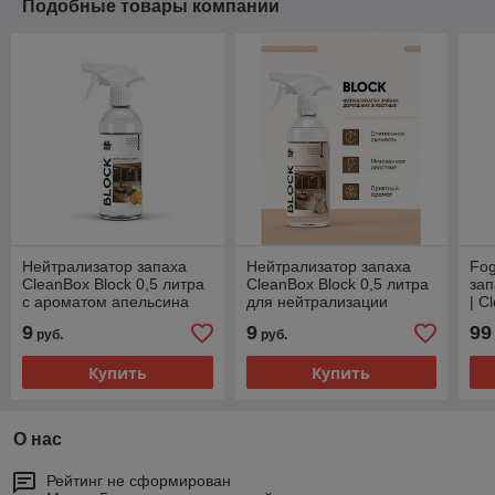
Подобные товары компании
Нейтрализатор запаха
Нейтрализатор запаха
Fog
CleanBox Block 0,5 литра
CleanBox Block 0,5 литра
зап
с ароматом апельсина
для нейтрализации
| C
запозов животных
1л
9
9
99
руб.
руб.
Купить
Купить
О нас
Рейтинг не сформирован