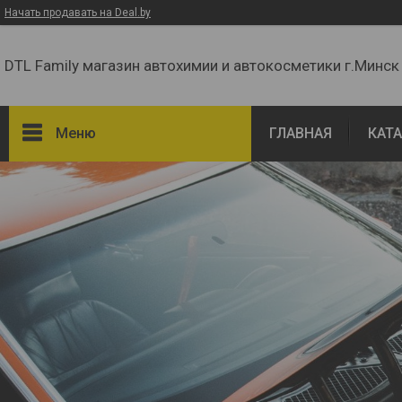
Начать продавать на Deal.by
DTL Family магазин автохимии и автокосметики г.Минск
Меню
ГЛАВНАЯ
КАТ