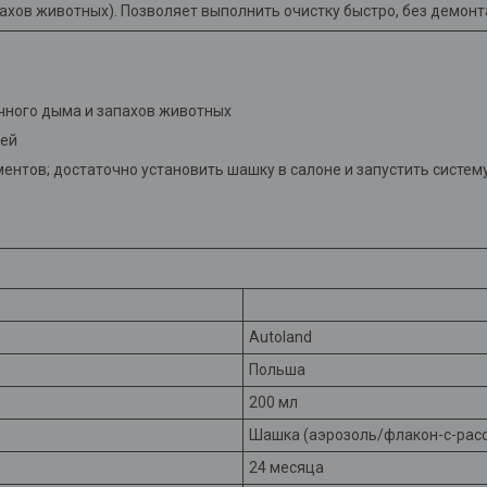
ахов животных). Позволяет выполнить очистку быстро, без демонт
ачного дыма и запахов животных
лей
ентов; достаточно установить шашку в салоне и запустить систе
Autoland
Польша
200 мл
Шашка (аэрозоль/флакон-с-расс
24 месяца