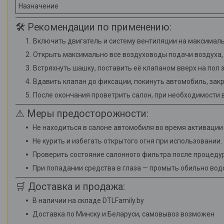
Назначение
🛠 Рекомендации по применению:
Включить двигатель и систему вентиляции на максима
Открыть максимально все воздуховоды подачи воздуха, у
Встряхнуть шашку, поставить её клапаном вверх на пол 
Вдавить клапан до фиксации, покинуть автомобиль, закр
После окончания проветрить салон, при необходимости 
⚠ Меры предосторожности:
Не находиться в салоне автомобиля во время активации
Не курить и избегать открытого огня при использовании.
Проверить состояние салонного фильтра после процедур
При попадании средства в глаза — промыть обильно вод
🛒 Доставка и продажа:
В наличии на складе DTLFamily.by
Доставка по Минску и Беларуси, самовывоз возможен