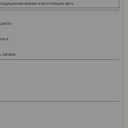
кондиционирования и вентиляции авто
 цикла.
енья.
ь запахи.