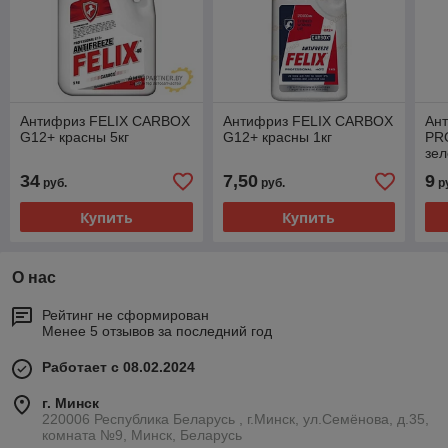
Антифриз FELIX CARBOX
Антифриз FELIX CARBOX
Ан
G12+ красны 5кг
G12+ красны 1кг
PR
зел
34
7,50
9
руб.
руб.
р
Купить
Купить
О нас
Рейтинг не сформирован
Менее 5 отзывов за последний год
Работает с 08.02.2024
г. Минск
220006 Республика Беларусь , г.Минск, ул.Семёнова, д.35,
комната №9, Минск, Беларусь