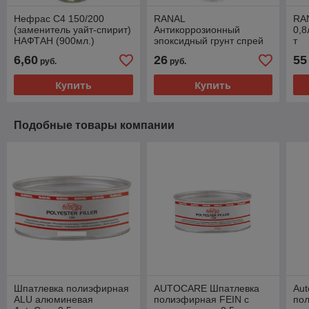
Нефрас С4 150/200
RANAL
RAN
(заменитель уайт-спирит)
Антикоррозионный
0,8
НАФТАН (900мл.)
эпоксидный грунт спрей
т
400 мл
6,60
26
55
руб.
руб.
Купить
Купить
Подобные товары компании
Шпатлевка полиэфирная
AUTOCARE Шпатлевка
Aut
ALU алюминевая
полиэфирная FEIN c
пол