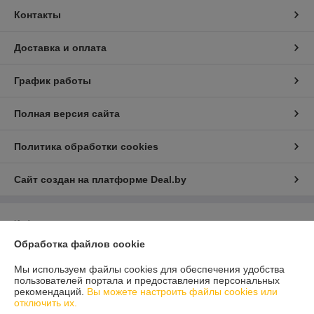
Контакты
Доставка и оплата
График работы
Полная версия сайта
Политика обработки cookies
Сайт создан на платформе Deal.by
Информация для покупателя
Обработка файлов cookie
Юридическое лицо:
Общество с ограниченой ответственностью
Детаилфемили
г.Минск ул.Семёнова д.35. каб.9
Мы используем файлы cookies для обеспечения удобства
пользователей портала и предоставления персональных
Регистрационный номер ЕГР: 193717200
рекомендаций.
Вы можете настроить файлы cookies или
отключить их.
УНП: 193717200