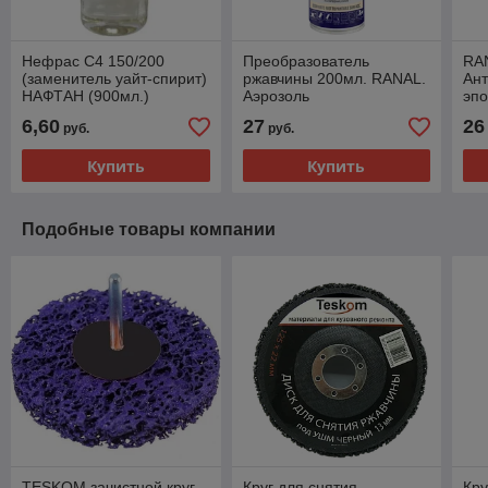
Нефрас С4 150/200
Преобразователь
RA
(заменитель уайт-спирит)
ржавчины 200мл. RANAL.
Ан
НАФТАН (900мл.)
Аэрозоль
эпо
40
6,60
27
26
руб.
руб.
Купить
Купить
Подобные товары компании
TESKOM зачистной круг
Круг для снятия
Кру