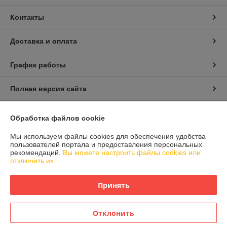
Контакты
Доставка и оплата
График работы
Полная версия сайта
Политика обработки cookies
Обработка файлов cookie
Сайт создан на платформе Deal.by
Мы используем файлы cookies для обеспечения удобства
пользователей портала и предоставления персональных
рекомендаций.
Вы можете настроить файлы cookies или
отключить их.
Информация для покупателя
Принять
Юридическое лицо:
Общество с ограниченой ответственностью
Детаилфемили
г.Минск ул.Семёнова д.35. каб.9
Отклонить
Регистрационный номер ЕГР: 193717200