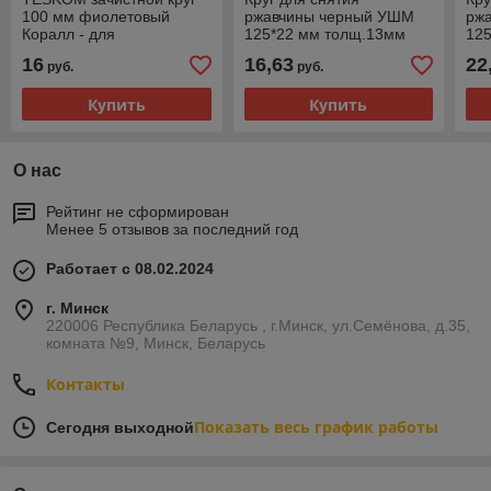
100 мм фиолетовый
ржавчины черный УШМ
рж
Коралл - для
125*22 мм толщ.13мм
12
эффективного снятия
16
16,63
22
руб.
руб.
ржавчины и покрытий
Купить
Купить
О нас
Рейтинг не сформирован
Менее 5 отзывов за последний год
Работает с 08.02.2024
г. Минск
220006 Республика Беларусь , г.Минск, ул.Семёнова, д.35,
комната №9, Минск, Беларусь
Контакты
Показать весь график работы
Сегодня выходной