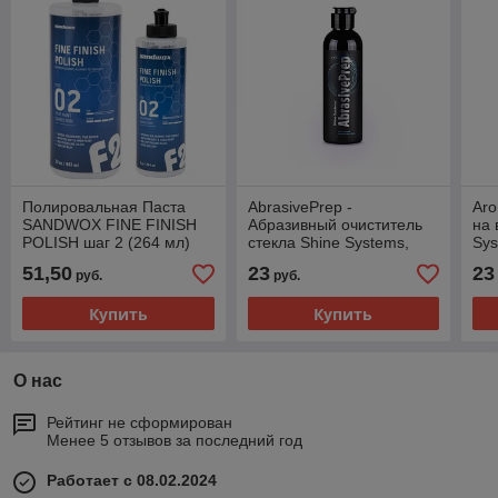
Полировальная Паста
AbrasivePrep -
Aro
SANDWOX FINE FINISH
Абразивный очиститель
на 
POLISH шаг 2 (264 мл)
стекла Shine Systems,
Sys
200мл
51,50
23
23
руб.
руб.
Купить
Купить
О нас
Рейтинг не сформирован
Менее 5 отзывов за последний год
Работает с 08.02.2024