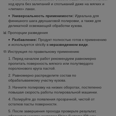
ход круга без залипаний и спотыканий даже на мягких и
«липких» лаках.
Универсальность применимости:
Идеальна для
финишного шага двухшаговой полировки, а также для
деликатной освежающей обработки кузова.
📊 Пропорции разведения
Разбавление:
Продукт полностью готов к применению
и используется strictly в
неразведенном виде
.
🧼 Инструкция по правильному применению
Перед началом работ рекомендуем равномерно
пропитать поверхность мягкого или полутвердого
поролонового круга пастой.
Равномерно распределите состав по
обрабатываемому участку кузова.
Начните полировку на низких оборотах, постепенно
повышая скорость работы полировальной машинки.
Полируйте до появления прозрачной, чистой от
остатков пасты поверхности.
После завершения прохода проверьте результат,
обезжирив участок составом Shine Systems IPA или