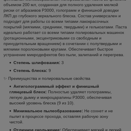
объемом 200 мл, созданная для полного удаления мелкой
риски от абразивов P3000, голограмм и финишной доводки
ЛКП до глубокого зеркального блеска. Состав универсален и
подходит для работы со всеми типами лакокрасочных
покрытий (мягкими, средними, твердыми) и гелькоатами. Паста
идеально работает со всеми типами полировальных машинок
(ротационными, эксцентриковыми со свободным и
принудительным вращением) в сочетании с полутвердыми и
мягкими поролоновыми кругами. Обеспечивает быстрое
устранение микродефектов без пыли, залипаний и перегрева.
Степень шлифования:
3
Степень блеска:
9
✨ Преимущества и полировальные свойства
Антиголограммный эффект и финишный
глянцевый блеск:
Полностью удаляет голограммы,
легкую дымку и микроцарапины P3000, обеспечивая
высокий уровень блеска (9 из 10).
Минимальное пылеобразование:
Не сохнет и не
пылит в процессе прохода, оставляя рабочую зону
чистой.
Отличное скольжение:
Обеспечивает мягкий и легкий