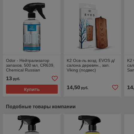
Odor - Нейтрализатор
K2 Осв-ль возд. EVOS д/
K2 
запахов, 500 мл, CR639,
салона деревян., зап.
сал
Chemical Russian
Viking (подвес)
Sam
13
руб.
14,50
14
руб.
Купить
Подобные товары компании