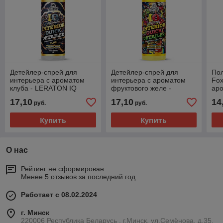
Детейлер-спрей для
Детейлер-спрей для
Пол
интерьера с ароматом
интерьера с ароматом
Fo
клуба - LERATON IQ
фруктового желе -
ар
Detailer Club 473мл.
LERATON IQ Detailer Fruit
мл.
17,10
17,10
14
руб.
руб.
Jelly 473мл.
и у
авт
Купить
Купить
О нас
Рейтинг не сформирован
Менее 5 отзывов за последний год
Работает с 08.02.2024
г. Минск
220006 Республика Беларусь , г.Минск, ул.Семёнова, д.35,