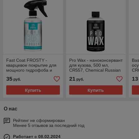
Fast Coat FROSTY -
Pro Wax - наноконсервант
Bas
кварцевое покрытие для
для кузова, 500 мл,
осу
мощного гидрофоба и
CR557, Chemical Russian
CR6
блеска, 500 мл, CR715,
35
21
13
руб.
руб.
Chemical Russian
Купить
Купить
О нас
Рейтинг не сформирован
Менее 5 отзывов за последний год
Работает с 08.02.2024