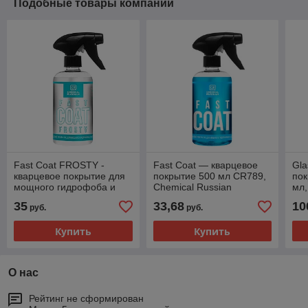
Подобные товары компании
Fast Coat FROSTY -
Fast Coat — кварцевое
Gla
кварцевое покрытие для
покрытие 500 мл CR789,
пок
мощного гидрофоба и
Chemical Russian
мл,
блеска, 500 мл, CR715,
Rus
35
33,68
10
руб.
руб.
Chemical Russian
Купить
Купить
О нас
Рейтинг не сформирован