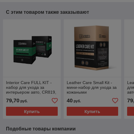
С этим товаром также заказывают
Interior Care FULL KIT -
Leather Care Small Kit -
Lea
набор для ухода за
мини-набор для ухода за
для
интерьером авто, CR819,
кожаными
авт
Chemical Russian
поверхностями, CR527,
Che
79,70
40
79
руб.
руб.
Chemical Russian
Купить
Купить
Подобные товары компании