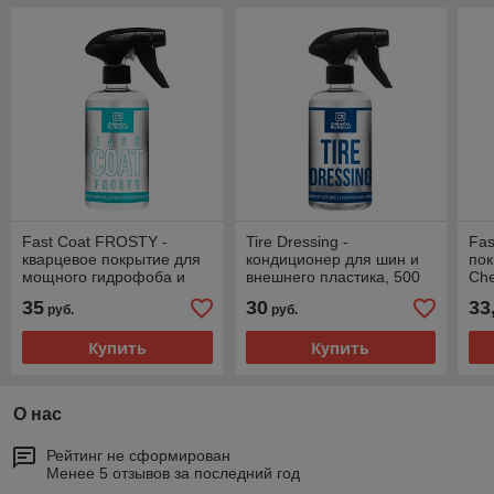
Fast Coat FROSTY -
Tire Dressing -
Fas
кварцевое покрытие для
кондиционер для шин и
пок
мощного гидрофоба и
внешнего пластика, 500
Che
блеска, 500 мл, CR715,
мл, CR881, Chemical
35
30
33
руб.
руб.
Chemical Russian
Russian
Купить
Купить
О нас
Рейтинг не сформирован
Менее 5 отзывов за последний год