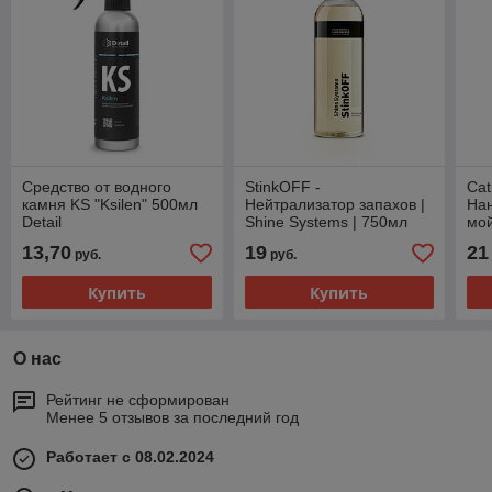
Средство от водного
StinkOFF -
Cat
камня KS "Ksilen" 500мл
Нейтрализатор запахов |
На
Detail
Shine Systems | 750мл
мой
Sys
13,70
19
21
руб.
руб.
Купить
Купить
О нас
Рейтинг не сформирован
Менее 5 отзывов за последний год
Работает с 08.02.2024