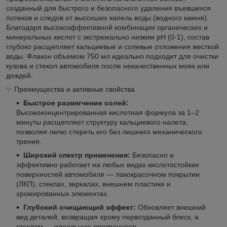
созданный для быстрого и безопасного удаления въевшихся
потеков и следов от высохших капель воды (водного камня).
Благодаря высокоэффективной комбинации органических и
минеральных кислот с экстремально низким pH (0-1), состав
глубоко расщепляет кальциевые и солевые отложения жесткой
воды. Флакон объемом 750 мл идеально подходит для очистки
кузова и стекол автомобиля после некачественных моек или
дождей.
✨ Преимущества и активные свойства
Быстрое размягчение солей:
Высококонцентрированная кислотная формула за 1–2
минуты расщепляет структуру кальциевого налета,
позволяя легко стереть его без лишнего механического
трения.
Широкий спектр применения:
Безопасно и
эффективно работает на любых видах кислотостойких
поверхностей автомобиля — лакокрасочном покрытии
(ЛКП), стеклах, зеркалах, внешнем пластике и
хромированных элементах.
Глубокий очищающий эффект:
Обновляет внешний
вид деталей, возвращая хрому первозданный блеск, а
стеклам — идеальную прозрачность.