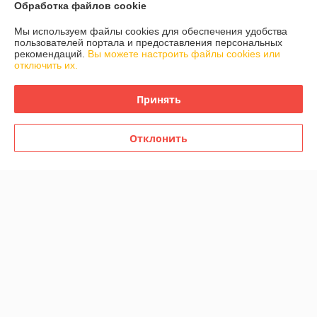
Обработка файлов cookie
О нас
Мы используем файлы cookies для обеспечения удобства
пользователей портала и предоставления персональных
Контакты
рекомендаций.
Вы можете настроить файлы cookies или
отключить их.
Доставка и оплата
Принять
График работы
Отклонить
Полная версия сайта
Политика обработки cookies
Сайт создан на платформе Deal.by
Информация для покупателя
Юридическое лицо:
Общество с ограниченой ответственностью
Детаилфемили
г.Минск ул.Семёнова д.35. каб.9