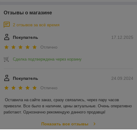
Отзывы о магазине
2 отзывов за всё время
Покупатель
17.12.2025
Отлично
Сделка подтверждена через корзину
Покупатель
24.09.2024
Отлично
Оставила на сайте заказ, сразу связались, через пару часов 
привезли. Все было в наличии, цены актуальные. Очень оперативно 
работают. Однозначно рекомендую данного продавца!
Показать все отзывы