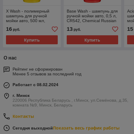
X Wash - полимерный
Base Wash - шампунь для
Aci
шампунь для ручной
ручной мойки авто, 0,5 л,
ша
мойки авто, 500 мл,
CR542, Chemical Russian
мой
CR853, Chemical Russian
16
13
15
руб.
руб.
Купить
Купить
О нас
Рейтинг не сформирован
Менее 5 отзывов за последний год
Работает с 08.02.2024
г. Минск
220006 Республика Беларусь , г.Минск, ул.Семёнова, д.35,
комната №9, Минск, Беларусь
Контакты
Показать весь график работы
Сегодня выходной