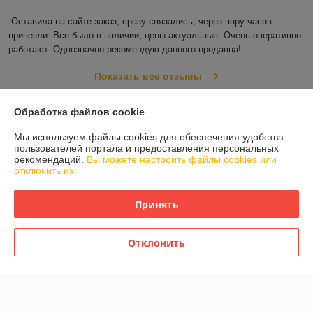
Оставила на сайте заказ, сразу связались, через пару часов 
привезли. Все было в наличии, цены актуальные. Очень оперативно 
работают. Однозначно рекомендую данного продавца!
Показать все отзывы
Обработка файлов cookie
О нас
Мы используем файлы cookies для обеспечения удобства
пользователей портала и предоставления персональных
Контакты
рекомендаций.
Вы можете настроить файлы cookies или
отключить их.
Доставка и оплата
Принять
График работы
Отклонить
Полная версия сайта
Политика обработки cookies