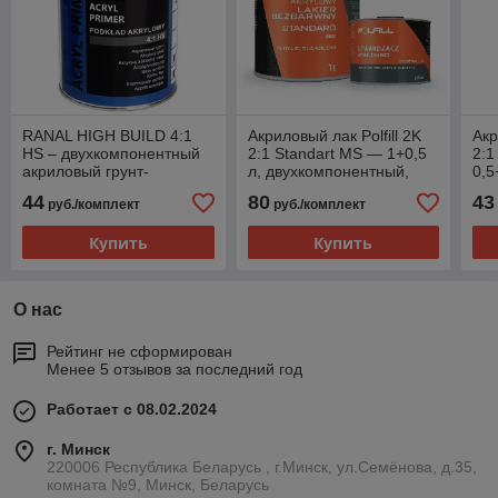
RANAL HIGH BUILD 4:1
Акриловый лак Polfill 2K
Акр
HS – двухкомпонентный
2:1 Standart MS — 1+0,5
2:1
акриловый грунт-
л, двухкомпонентный,
0,5
наполнитель, ЧЕРНЫЙ,
прозрачный
дв
44
80
43
руб./комплект
руб./комплект
0.8 л + 0.2 л отвердитель
пр
Купить
Купить
О нас
Рейтинг не сформирован
Менее 5 отзывов за последний год
Работает с 08.02.2024
г. Минск
220006 Республика Беларусь , г.Минск, ул.Семёнова, д.35,
комната №9, Минск, Беларусь