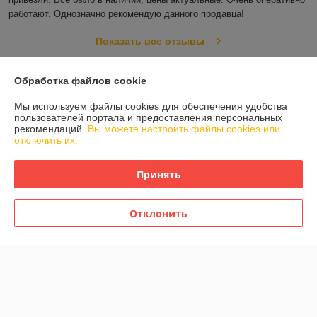
работают. Однозначно рекомендую данного продавца!
Показать все отзывы
Обработка файлов cookie
О нас
Мы используем файлы cookies для обеспечения удобства
пользователей портала и предоставления персональных
Контакты
рекомендаций.
Вы можете настроить файлы cookies или
отключить их.
Доставка и оплата
Принять
График работы
Отклонить
Полная версия сайта
Политика обработки cookies
Сайт создан на платформе Deal.by