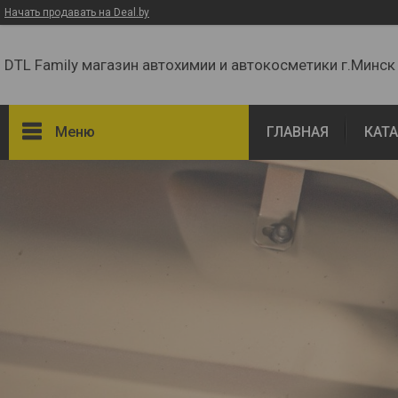
Начать продавать на Deal.by
DTL Family магазин автохимии и автокосметики г.Минск
Меню
ГЛАВНАЯ
КАТ