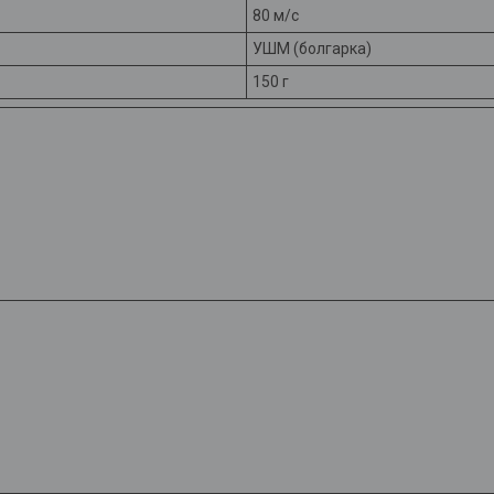
80 м/с
УШМ (болгарка)
150 г