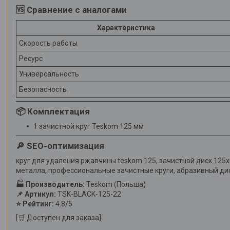
🆚 Сравнение с аналогами
Характеристика
Скорость работы
Ресурс
Универсальность
Безопасность
📦 Комплектация
1 зачистной круг Teskom 125 мм
🔎 SEO-оптимизация
круг для удаления ржавчины teskom 125, зачистной диск 125х2
металла, профессиональные зачистные круги, абразивный ди
🏭 Производитель:
Teskom (Польша)
📌 Артикул:
TSK-BLACK-125-22
⭐ Рейтинг:
4.8/5
[🛒 Доступен для заказа]