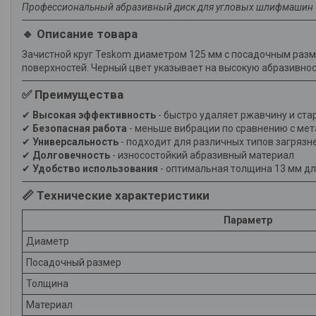
Профессиональный абразивный диск для угловых шлифмашин
🔹 Описание товара
Зачистной круг Teskom диаметром 125 мм с посадочным разме
поверхностей. Черный цвет указывает на высокую абразивнос
✅ Преимущества
✔
Высокая эффективность
- быстро удаляет ржавчину и ст
✔
Безопасная работа
- меньше вибрации по сравнению с ме
✔
Универсальность
- подходит для различных типов загрязн
✔
Долговечность
- износостойкий абразивный материал
✔
Удобство использования
- оптимальная толщина 13 мм дл
📏 Технические характеристики
Параметр
Диаметр
Посадочный размер
Толщина
Материал