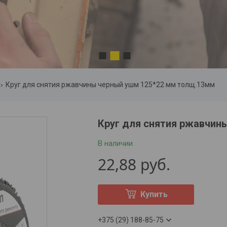
2
1
3
Круг для снятия ржавчины черный ушм 125*22 мм толщ.13мм
Круг для снятия ржавчин
В наличии
22,88
руб.
Купить
+375 (29) 188-85-75