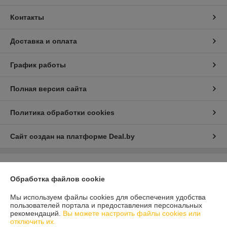
Контакты
Доставка и оплата
График работы
Полная версия сайта
Политика обработки cookies
Сайт создан на платформе Deal.by
Информация для покупателя
Обработка файлов cookie
Юридическое лицо:
Общество с ограниченой ответственностью
Детаилфемили
Мы используем файлы cookies для обеспечения удобства
г.Минск ул.Семёнова д.35. каб.9
пользователей портала и предоставления персональных
рекомендаций.
Вы можете настроить файлы cookies или
Регистрационный номер ЕГР: 193717200
отключить их.