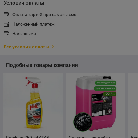
Условия оплаты
Оплата картой при самовывозе
Наложенный платеж
Наличными
Все условия оплаты
Подобные товары компании
Forclean 750 ml ATAS
Средство для мойки
Eng