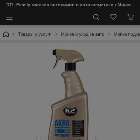
DTL Family магазин автохимии и автокосметики г.Минск ул
Товары и услуги
Мойка и уход за авто
Мойка подка