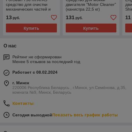
средство для очистки
двигателя "Motor Cleaner"
дви
механических частей и
(канистра 22,5 кг)
Shi
двигателя
13
131
11
руб.
руб.
Купить
Купить
О нас
Рейтинг не сформирован
Менее 5 отзывов за последний год
Работает с 08.02.2024
г. Минск
220006 Республика Беларусь , г.Минск, ул.Семёнова, д.35,
комната №9, Минск, Беларусь
Контакты
Показать весь график работы
Сегодня выходной