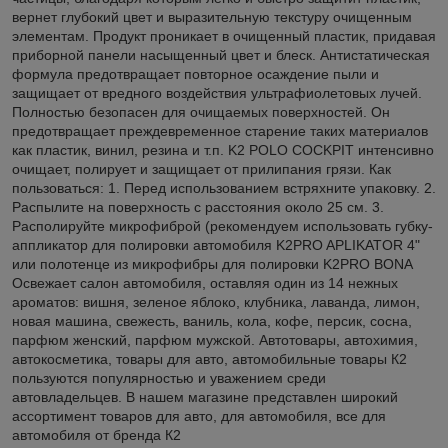
вернет глубокий цвет и выразительную текстуру очищенным
элементам. Продукт проникает в очищенный пластик, придавая
приборной панели насыщенный цвет и блеск. Антистатическая
формула предотвращает повторное осаждение пыли и
защищает от вредного воздействия ультрафиолетовых лучей.
Полностью безопасен для очищаемых поверхностей. Он
предотвращает преждевременное старение таких материалов
как пластик, винил, резина и т.п. K2 POLO COCKPIT интенсивно
очищает, полирует и защищает от прилипания грязи. Как
пользоваться: 1. Перед использованием встряхните упаковку. 2.
Распылите на поверхность с расстояния около 25 см. 3.
Располируйте микрофиброй (рекомендуем использовать губку-
аппликатор для полировки автомобиля K2PRO APLIKATOR 4"
или полотенце из микрофибры для полировки K2PRO BONA
Освежает салон автомобиля, оставляя один из 14 нежных
ароматов: вишня, зеленое яблоко, клубника, лаванда, лимон,
новая машина, свежесть, ваниль, кола, кофе, персик, сосна,
парфюм женский, парфюм мужской. Автотовары, автохимия,
автокосметика, товары для авто, автомобильные товары К2
пользуются популярностью и уважением среди
автовладельцев. В нашем магазине представлен широкий
ассортимент товаров для авто, для автомобиля, все для
автомобиля от бренда К2