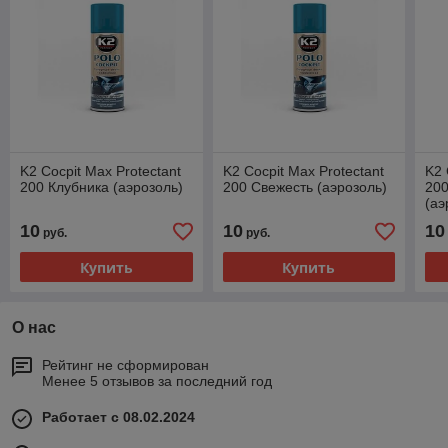
K2 Cocpit Max Protectant
K2 Cocpit Max Protectant
K2 
200 Клубника (аэрозоль)
200 Свежесть (аэрозоль)
200
(аэ
10
10
10
руб.
руб.
Купить
Купить
О нас
Рейтинг не сформирован
Менее 5 отзывов за последний год
Работает с 08.02.2024