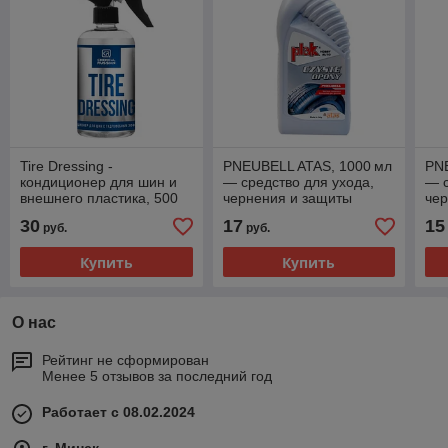
Tire Dressing -
PNEUBELL ATAS, 1000 мл
PN
кондиционер для шин и
— средство для ухода,
— с
внешнего пластика, 500
чернения и защиты
че
мл, CR881, Chemical
резины
ре
30
17
15
руб.
руб.
Russian
Купить
Купить
О нас
Рейтинг не сформирован
Менее 5 отзывов за последний год
Работает с 08.02.2024