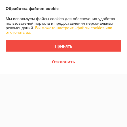
Обработка файлов cookie
Доставка и оплата
Мы используем файлы cookies для обеспечения удобства
пользователей портала и предоставления персональных
График работы
рекомендаций.
Вы можете настроить файлы cookies или
отключить их.
Полная версия сайта
Принять
Политика обработки cookies
Отклонить
Сайт создан на платформе Deal.by
Информация для покупателя
Юридическое лицо:
Общество с ограниченой ответственностью
Детаилфемили
г.Минск ул.Семёнова д.35. каб.9
Регистрационный номер ЕГР: 193717200
УНП: 193717200