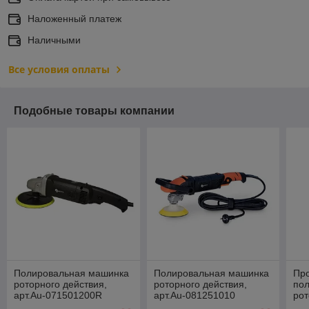
Наложенный платеж
Наличными
Все условия оплаты
Подобные товары компании
Полировальная машинка
Полировальная машинка
Пр
роторного действия,
роторного действия,
по
арт.Au-071501200R
арт.Au-081251010
рот
арт