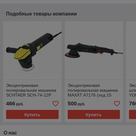
Подобные товары компании
Эксцентриковая
Эксцентриковая
Экс
полировальная машинка
полировальная машинка
шл
SCHTAER SCH-74-12P
MAXXT A7176 (ход 15
YOK
(75 мм)
мм)
(3
466
500
76
руб.
руб.
Купить
Купить
О нас