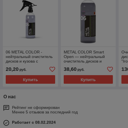
06 METAL COLOR -
METAL COLOR Smart
Очи
нейтральный очиститель
Open — нейтральный
дис
дисков и кузова с
очиститель дисков и
"Ir
индикатором 500мл.
кузова с индикатором, 1 л
20,20
38,60
13
руб.
руб.
Купить
Купить
О нас
Рейтинг не сформирован
Менее 5 отзывов за последний год
Работает с 08.02.2024