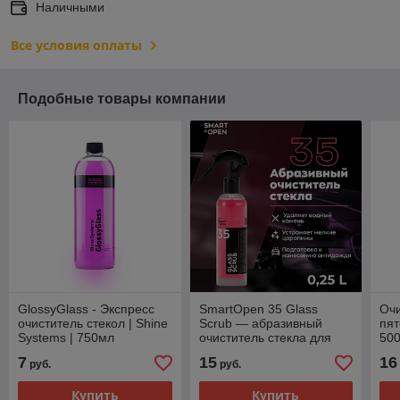
Наличными
Все условия оплаты
Подобные товары компании
GlossyGlass - Экспресс
SmartOpen 35 Glass
Очи
очиститель стекол | Shine
Scrub — абразивный
пят
Systems | 750мл
очиститель стекла для
50
удаления сильных
7
15
16
руб.
руб.
загрязнений
Купить
Купить