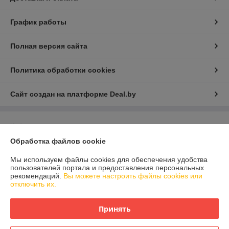
График работы
Полная версия сайта
Политика обработки cookies
Сайт создан на платформе Deal.by
Информация для покупателя
Обработка файлов cookie
Юридическое лицо:
Общество с ограниченой ответственностью
Детаилфемили
г.Минск ул.Семёнова д.35. каб.9
Мы используем файлы cookies для обеспечения удобства
пользователей портала и предоставления персональных
Регистрационный номер ЕГР: 193717200
рекомендаций.
Вы можете настроить файлы cookies или
отключить их.
УНП: 193717200
Регистрационный орган: Минский горисполком
Принять
Дата регистрации компании: 19.10.2023