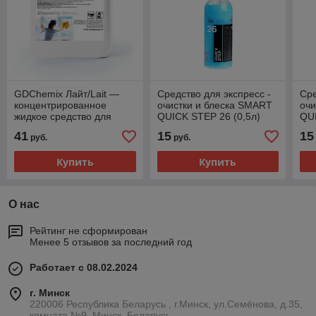
GDChemix Лайт/Lait —
Средство для экспресс -
Сре
концентрированное
очистки и блеска SMART
очи
жидкое средство для
QUICK STEP 26 (0,5л)
QU
очистки автостекол,
BA
41
15
15
руб.
руб.
витрин, зеркал и окон. 5л.
Купить
Купить
О нас
Рейтинг не сформирован
Менее 5 отзывов за последний год
Работает с 08.02.2024
г. Минск
220006 Республика Беларусь , г.Минск, ул.Семёнова, д.35,
комната №9, Минск, Беларусь