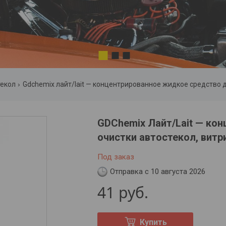
1
2
3
текол
Gdchemix лайт/lait — концентрированное жидкое средство дл
GDChemix Лайт/Lait — ко
очистки автостекол, витри
Под заказ
Отправка с 10 августа 2026
41
руб.
Купить