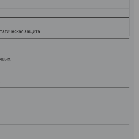
статическая защита
ошью.
.