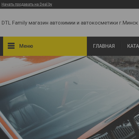
Начать продавать на Deal.by
DTL Family магазин автохимии и автокосметики г.Минск
Меню
ГЛАВНАЯ
КАТ