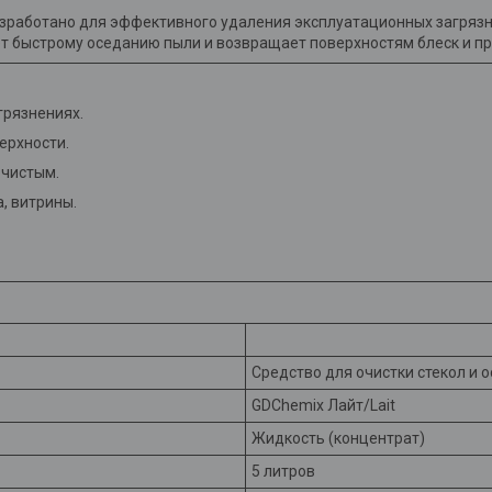
зработано для эффективного удаления эксплуатационных загрязне
 быстрому оседанию пыли и возвращает поверхностям блеск и пр
грязнениях.
ерхности.
 чистым.
а, витрины.
Средство для очистки стекол и 
GDChemix Лайт/Lait
Жидкость (концентрат)
5 литров