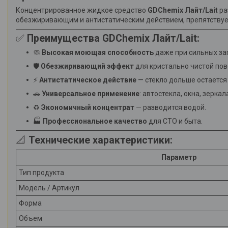
Концентрированное жидкое средство
GDChemix Лайт/Lait
ра
обезжиривающим и антистатическим действием, препятствует
✅
Преимущества GDChemix Лайт/Lait:
🧼
Высокая моющая способность
даже при сильных за
🛡
Обезжиривающий эффект
для кристально чистой пов
⚡
Антистатическое действие
— стекло дольше остается
🚗
Универсальное применение
: автостекла, окна, зеркал
♻
Экономичный концентрат
— разводится водой.
🏭
Профессиональное качество
для СТО и быта.
📐
Технические характеристики:
Параметр
Тип продукта
Модель / Артикул
Форма
Объем