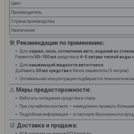
Цвет
Производитель
Страна производства
Назначение
🛠
Рекомендации по применению:
Для
зеркал, окон, остекления авто, изделий из стекл
Развести
50–150 мл
средства в
4–5 литрах теплой воды
и
Для
омывающей жидкости автостекол
:
Добавить
50 мл средства
в бачок омывателя (5 литров).
Оптимальная концентрация подбирается технологическим
⚠
Меры предосторожности:
Избегать попадания средства в глаза.
При случайном контакте — немедленно промыть больши
Подробная информация — в паспорте безопасности прод
🛒
Доставка и продажа:
📦 В наличии на складе DTLFamily.by