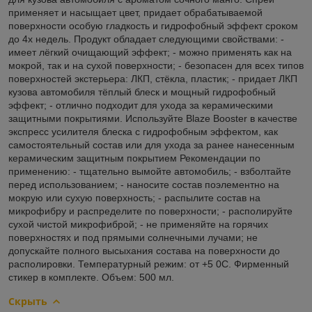
применяет и насыщает цвет, придает обрабатываемой
поверхности особую гладкость и гидрофобный эффект сроком
до 4х недель. Продукт обладает следующими свойствами: -
имеет лёгкий очищающий эффект; - можно применять как на
мокрой, так и на сухой поверхности; - безопасен для всех типов
поверхностей экстерьера: ЛКП, стёкла, пластик; - придает ЛКП
кузова автомобиля тёплый блеск и мощный гидрофобный
эффект; - отлично подходит для ухода за керамическими
защитными покрытиями. Используйте Blaze Booster в качестве
экспресс усилителя блеска с гидрофобным эффектом, как
самостоятельный состав или для ухода за ранее нанесенным
керамическим защитным покрытием Рекомендации по
применению: - тщательно вымойте автомобиль; - взболтайте
перед использованием; - наносите состав поэлементно на
мокрую или сухую поверхность; - распылите состав на
микрофибру и распределите по поверхности; - располируйте
сухой чистой микрофиброй; - не применяйте на горячих
поверхностях и под прямыми солнечными лучами; не
допускайте полного высыхания состава на поверхности до
располировки. Температурный режим: от +5 0С. Фирменный
стикер в комплекте. Объем: 500 мл.
Скрыть