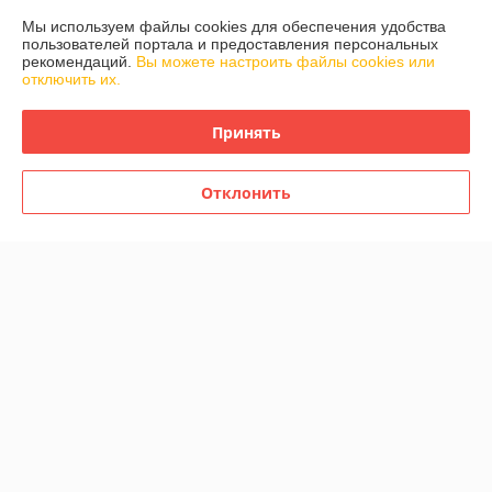
О нас
Мы используем файлы cookies для обеспечения удобства
пользователей портала и предоставления персональных
Контакты
рекомендаций.
Вы можете настроить файлы cookies или
отключить их.
Доставка и оплата
Принять
График работы
Отклонить
Полная версия сайта
Политика обработки cookies
Сайт создан на платформе Deal.by
Информация для покупателя
Юридическое лицо:
Общество с ограниченой ответственностью
Детаилфемили
г.Минск ул.Семёнова д.35. каб.9
Регистрационный номер ЕГР: 193717200