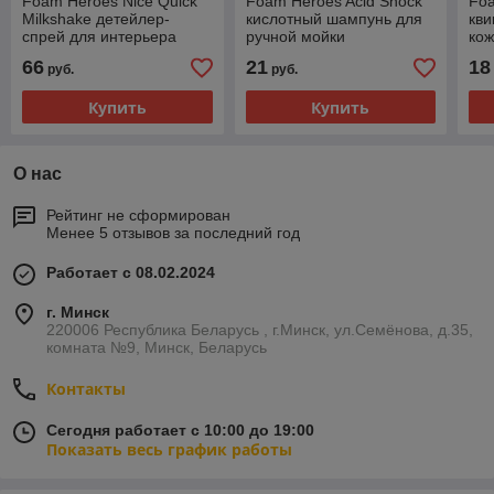
Foam Heroes Nice Quick
Foam Heroes Acid Shock
Foa
Milkshake детейлер-
кислотный шампунь для
кви
спрей для интерьера
ручной мойки
кож
автомобиля, 3л,
автомобиля, 500мл,
500
66
21
18
руб.
руб.
арт.FHB027
арт.FHB062
Купить
Купить
О нас
Рейтинг не сформирован
Менее 5 отзывов за последний год
Работает с 08.02.2024
г. Минск
220006 Республика Беларусь , г.Минск, ул.Семёнова, д.35,
комната №9, Минск, Беларусь
Контакты
Сегодня работает с 10:00 до 19:00
Показать весь график работы