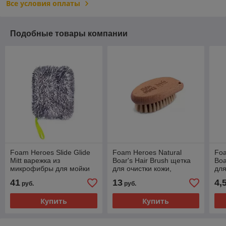
Все условия оплаты
Подобные товары компании
Foam Heroes Slide Glide
Foam Heroes Natural
Foa
Mitt варежка из
Boar's Hair Brush щетка
Boa
микрофибры для мойки
для очистки кожи,
для
авто-ля 17.5x23см, 1400г/
10.2x5.5см, арт.FHA015
11.
41
13
4,
руб.
руб.
м2, арт.FHA050
Купить
Купить