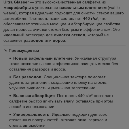
Ultra Glasser
— это высококачественная салфетка из
микрофибры
с уникальным
вафельным плетением
(waffle
weave), которая идеально подходит для очистки стекол вашего
автомобиля. Плотность ткани составляет
440 г/м²
, что
обеспечивает отличные моющие и абсорбирующие свойства,
делая процесс очистки стекол быстрым и эффективным. Это
идеальный аксессуар для
очистки стекол
, который не
оставляет
разводов
или
ворса
.
🔧
Преимущества
Новый вафельный плетение
: Уникальная структура
ткани позволяет легко и эффективно очищать стекла без
оставления разводов и ворса.
Без разводов
: Специальная текстура помогает
удалять загрязнения, создающие пленку на стекле,
улучшая видимость и уменьшая запотевание.
Высокая абсорбция
: Плотность 440 г/м² позволяет
салфетке быстро впитывать влагу, оставаясь при этом
легкой в использовании.
Универсальность
: Идеально подходит для всех
стеклянных поверхностей, включая окна, зеркала и
стекла автомобиля.