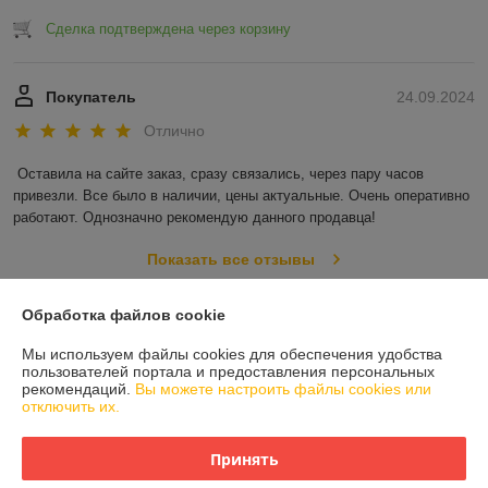
Сделка подтверждена через корзину
Покупатель
24.09.2024
Отлично
Оставила на сайте заказ, сразу связались, через пару часов 
привезли. Все было в наличии, цены актуальные. Очень оперативно 
работают. Однозначно рекомендую данного продавца!
Показать все отзывы
Обработка файлов cookie
О нас
Мы используем файлы cookies для обеспечения удобства
пользователей портала и предоставления персональных
Контакты
рекомендаций.
Вы можете настроить файлы cookies или
отключить их.
Доставка и оплата
Принять
График работы