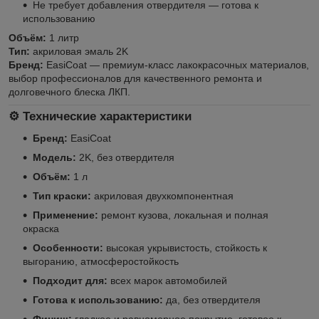
Не требует добавления отвердителя — готова к
использованию
Объём:
1 литр
Тип:
акриловая эмаль 2K
Бренд:
EasiCoat — премиум-класс лакокрасочных материалов,
выбор профессионалов для качественного ремонта и
долговечного блеска ЛКП.
⚙️ Технические характеристики
Бренд:
EasiCoat
Модель:
2K, без отвердителя
Объём:
1 л
Тип краски:
акриловая двухкомпонентная
Применение:
ремонт кузова, локальная и полная
окраска
Особенности:
высокая укрывистость, стойкость к
выгоранию, атмосферостойкость
Подходит для:
всех марок автомобилей
Готова к использованию:
да, без отвердителя
Финиш:
гладкое и равномерное покрытие, готовое к