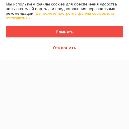
Мы используем файлы cookies для обеспечения удобства
пользователей портала и предоставления персональных
Контакты
рекомендаций.
Вы можете настроить файлы cookies или
отключить их.
Доставка и оплата
Принять
График работы
Отклонить
Полная версия сайта
Политика обработки cookies
Сайт создан на платформе Deal.by
Информация для покупателя
Юридическое лицо:
Общество с ограниченой ответственностью
Детаилфемили
г.Минск ул.Семёнова д.35. каб.9
Регистрационный номер ЕГР: 193717200