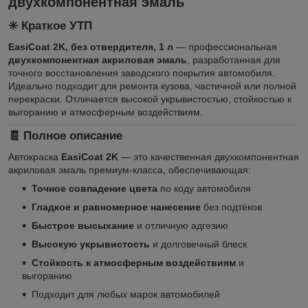
двухкомпонентная эмаль
✳️ Краткое УТП
EasiCoat 2K, без отвердителя, 1 л
— профессиональная
двухкомпонентная акриловая эмаль
, разработанная для
точного восстановления заводского покрытия автомобиля.
Идеально подходит для ремонта кузова, частичной или полной
перекраски. Отличается высокой укрывистостью, стойкостью к
выгоранию и атмосферным воздействиям.
🧾 Полное описание
Автокраска
EasiCoat 2K
— это качественная двухкомпонентная
акриловая эмаль премиум-класса, обеспечивающая:
Точное совпадение цвета
по коду автомобиля
Гладкое и равномерное нанесение
без подтёков
Быстрое высыхание
и отличную адгезию
Высокую укрывистость
и долговечный блеск
Стойкость к атмосферным воздействиям
и
выгоранию
Подходит для любых марок автомобилей