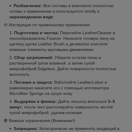
Разбавление:
Все составы в комплекте полностью
готовы к применению и используются strictly в
неразведенном виде
.
🧼 Инструкция по правильному применению
Подготовка и чистка:
Перелейте LeatherCleaner в
пенообразователь Foamer. Нанесите готовую пену на
щетину щетки Leather Brush и деликатно очистите
кожаные элементы круговыми движениями.
Сбор загрязнений:
Уберите остатки пены и
растворенной грязи влажной, а затем сухой
микрофиброй Edgeless. Дайте поверхности полностью
высохнуть.
Питание и защита:
Взболтайте LeatherLotion и
равномерно нанесите его с помощью аппликатора
Microfiber Sponge на сухую кожу.
Выдержка и финиш:
Дайте лосьону впитаться
3–5
минут
, после чего располируйте поверхность чистой
сухой микрофиброй, удалив излишки.
🚫 Важные ограничения (Внимание!)
Запрещено:
Категорически не применять входящий в