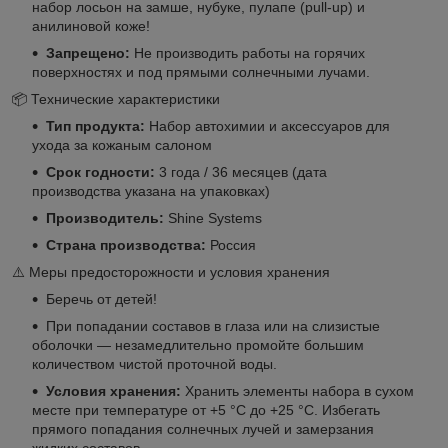
набор лосьон на замше, нубуке, пулапе (pull-up) и
анилиновой коже!
Запрещено:
Не производить работы на горячих
поверхностях и под прямыми солнечными лучами.
📦 Технические характеристики
Тип продукта:
Набор автохимии и аксессуаров для
ухода за кожаным салоном
Срок годности:
3 года / 36 месяцев (дата
производства указана на упаковках)
Производитель:
Shine Systems
Страна производства:
Россия
⚠️ Меры предосторожности и условия хранения
Беречь от детей!
При попадании составов в глаза или на слизистые
оболочки — незамедлительно промойте большим
количеством чистой проточной воды.
Условия хранения:
Хранить элементы набора в сухом
месте при температуре от +5 °C до +25 °C. Избегать
прямого попадания солнечных лучей и замерзания
жидких составов.