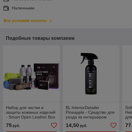
Наличными
Все условия оплаты
Подобные товары компании
Набор для чистки и
BL InteriorDetailer
Sof
защиты кожаных изделий
Pineapple - Cредство для
Ней
- Smart Open Leather Box
ухода за интерьером
для
Shine Systems, 400мл
кон
75
14,50
77
руб.
руб.
Sys