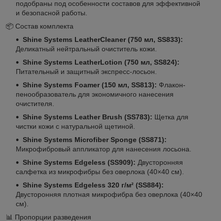
подобраны под особенности составов для эффективной
и безопасной работы.
📦 Состав комплекта
Shine Systems LeatherCleaner (750 мл, SS833):
Деликатный нейтральный очиститель кожи.
Shine Systems LeatherLotion (750 мл, SS824):
Питательный и защитный экспресс-лосьон.
Shine Systems Foamer (150 мл, SS813):
Флакон-
пенообразователь для экономичного нанесения
очистителя.
Shine Systems Leather Brush (SS783):
Щетка для
чистки кожи с натуральной щетиной.
Shine Systems Microfiber Sponge (SS871):
Микрофибровый аппликатор для нанесения лосьона.
Shine Systems Edgeless (SS909):
Двусторонняя
салфетка из микрофибры без оверлока (40×40 см).
Shine Systems Edgeless 320 г/м² (SS884):
Двусторонняя плотная микрофибра без оверлока (40×40
см).
📊 Пропорции разведения