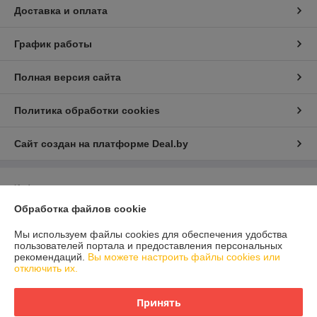
Доставка и оплата
График работы
Полная версия сайта
Политика обработки cookies
Сайт создан на платформе Deal.by
Информация для покупателя
Обработка файлов cookie
Юридическое лицо:
Общество с ограниченой ответственностью
Детаилфемили
г.Минск ул.Семёнова д.35. каб.9
Мы используем файлы cookies для обеспечения удобства
пользователей портала и предоставления персональных
Регистрационный номер ЕГР: 193717200
рекомендаций.
Вы можете настроить файлы cookies или
отключить их.
УНП: 193717200
Регистрационный орган: Минский горисполком
Принять