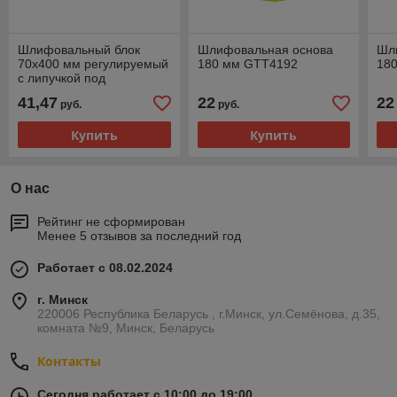
Шлифовальный блок
Шлифовальная основа
Шл
70х400 мм регулируемый
180 мм GTT4192
18
с липучкой под
абразивный материал
41,47
22
22
руб.
руб.
Гамматест GTK4005
Купить
Купить
О нас
Рейтинг не сформирован
Менее 5 отзывов за последний год
Работает с 08.02.2024
г. Минск
220006 Республика Беларусь , г.Минск, ул.Семёнова, д.35,
комната №9, Минск, Беларусь
Контакты
Сегодня работает с 10:00 до 19:00