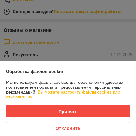
Показать весь график работы
Сегодня выходной
Отзывы о магазине
2 отзывов за всё время
Покупатель
17.12.2025
Отлично
Обработка файлов cookie
Сделка подтверждена через корзину
Мы используем файлы cookies для обеспечения удобства
пользователей портала и предоставления персональных
рекомендаций.
Вы можете настроить файлы cookies или
Покупатель
24.09.2024
отключить их.
Отлично
Принять
Оставила на сайте заказ, сразу связались, через пару часов 
привезли. Все было в наличии, цены актуальные. Очень оперативно 
Отклонить
работают. Однозначно рекомендую данного продавца!