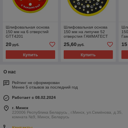
Шлифовальная основа
Шлифовальная основа
Шл
150 мм на 6 отверстий
150 мм на липучке 52
150
GTT4201
отверстия ГАММАТЕСТ
Га
GTK4033
20
25,60
15
руб.
руб.
Купить
Купить
О нас
Рейтинг не сформирован
Менее 5 отзывов за последний год
Работает с 08.02.2024
г. Минск
220006 Республика Беларусь , г.Минск, ул.Семёнова, д.35,
комната №9, Минск, Беларусь
Контакты